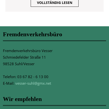
VOLLSTÄNDIG
VOLLSTÄNDIG LESEN
LESEN
Fremdenverkehrsbüro
Fremdenverkehrsbüro Vesser
Schmiedefelder Straße 11
98528 Suhl/Vesser
Telefon: 03 67 82 - 6 13 00
E-Mail:
vesser-suhl@gmx.net
Wir empfehlen