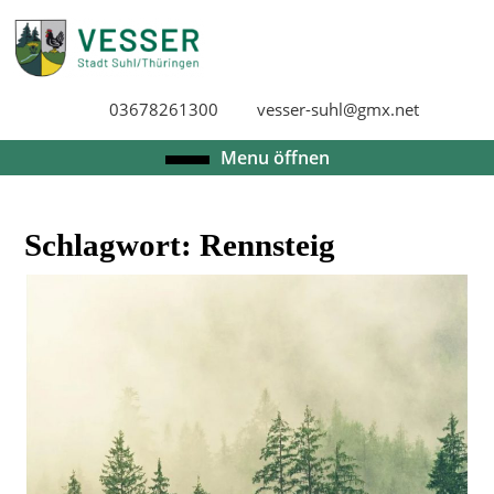
Skip
to
content
Skip
03678261300
vesser-suhl@gmx.net
to
content
Open
Menu öffnen
Menu
Schlagwort:
Rennsteig