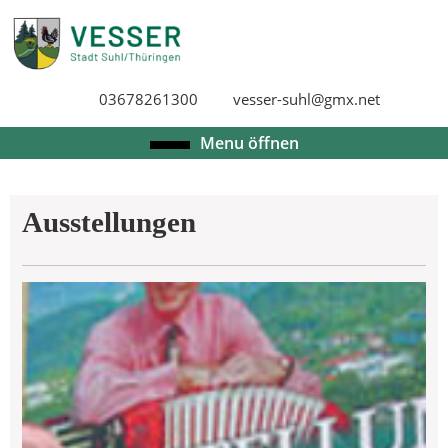
Skip
to
content
Skip
03678261300
vesser-suhl@gmx.net
to
content
Open
Menu öffnen
Menu
Ausstellungen