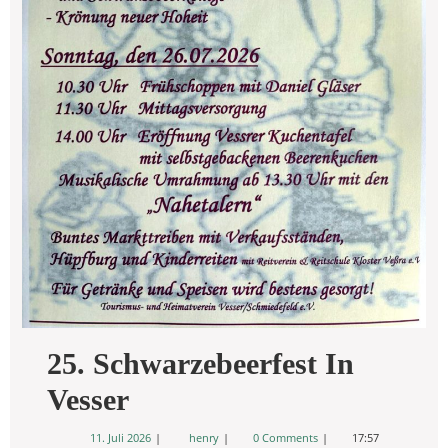
25. Schwarzebeerfest In
25.
Vesser
Schwarzebeerfest
11.
25.
11. Juli 2026
henry
0 Comments
17:57