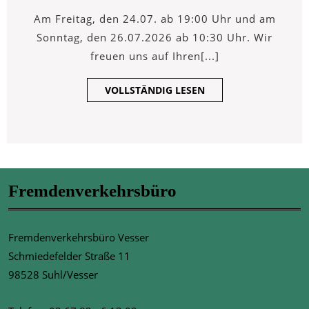
Juli
Schwarzebeerfest
In
2026
in
Am Freitag, den 24.07. ab 19:00 Uhr und am
Vesser
Vesser
Sonntag, den 26.07.2026 ab 10:30 Uhr. Wir
freuen uns auf Ihren[...]
VOLLSTÄNDIG
VOLLSTÄNDIG LESEN
LESEN
Fremdenverkehrsbüro
Fremdenverkehrsbüro Vesser
Schmiedefelder Straße 11
98528 Suhl/Vesser