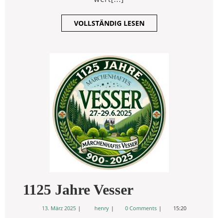
VOLLSTÄNDIG
VOLLSTÄNDIG LESEN
LESEN
1125
1125 Jahre Vesser
Jahre
13.
1125
13. März 2025
henry
0 Comments
15:20
März
Jahre